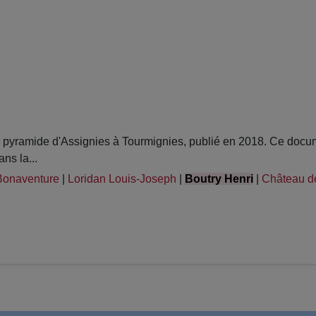
pyramide d'Assignies à Tourmignies, publié en 2018. Ce docume
ns la...
Bonaventure
|
Loridan Louis-Joseph
|
Boutry Henri
|
Château de