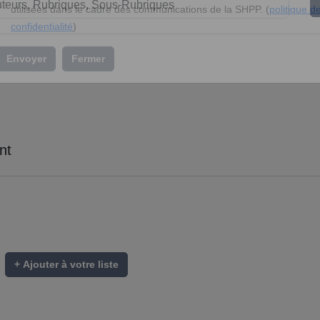
l’association »
En soumettant ce formulaire, vous acceptez que vos données soient
utilisées dans le cadre des communications de la SHPP. (
politique d
confidentialité
)
Envoyer
Fermer
nt
+ Ajouter à votre liste