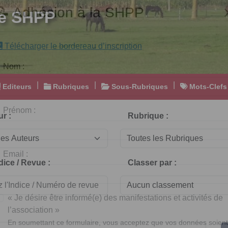
e SHPP
📝 Adhésion à la SHPP
Télécharger le bordereau d’inscription
|
|
|
Editeurs
Rubriques
Sous-Rubriques
Mots-Clefs
Nom :
r :
Rubrique :
Prénom :
dice / Revue :
Classer par :
Email :
« Je désire être informé(e) des manifestations et activités de