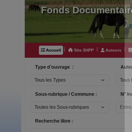
Fonds Documentair
|
|
|
Accueil
Site SHPP
Auteurs
Type d’ouvrage :
Auteu
Sous-rubrique / Commune :
N° In
Recherche libre :