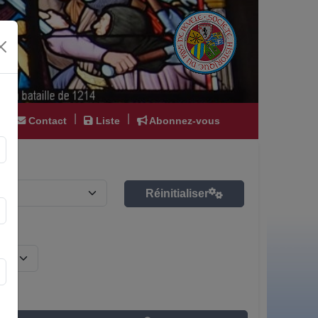
|
|
|
Contact
Liste
Abonnez-vous
Réinitialiser