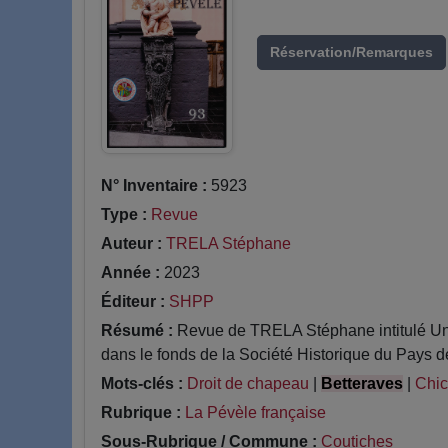
Réservation/Remarques
N° Inventaire :
5923
Type :
Revue
Auteur :
TRELA Stéphane
Année :
2023
Éditeur :
SHPP
Résumé :
Revue de TRELA Stéphane intitulé Une
dans le fonds de la Société Historique du Pays d
Mots-clés :
Droit de chapeau
|
Betteraves
|
Chic
Rubrique :
La Pévèle française
Sous-Rubrique / Commune :
Coutiches