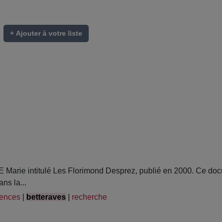
+ Ajouter à votre liste
rie intitulé Les Florimond Desprez, publié en 2000. Ce docu
ns la...
ences
|
betteraves
|
recherche