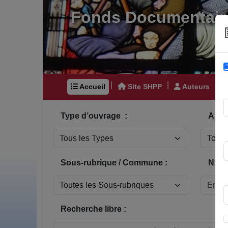
Fonds Documentair
|
|
|
Accueil
Site SHPP
Auteurs
Type d’ouvrage :
Auteu
Sous-rubrique / Commune :
N° In
Recherche libre :