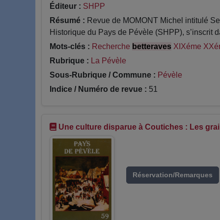
Éditeur :
SHPP
Résumé :
Revue de MOMONT Michel intitulé Seme
Historique du Pays de Pévèle (SHPP), s’inscrit da
Mots-clés :
Recherche
betteraves
XIXéme XX
Rubrique :
La Pévèle
Sous-Rubrique / Commune :
Pévèle
Indice / Numéro de revue :
51
Une culture disparue à Coutiches : Les gra
Réservation/Remarques