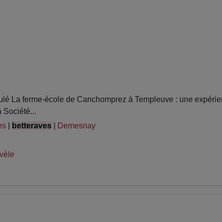
 La ferme-école de Canchomprez à Templeuve : une expérienc
 Société...
es
|
betteraves
|
Demesnay
vèle