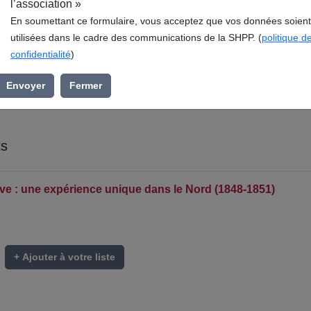
l’association »
En soumettant ce formulaire, vous acceptez que vos données soient
utilisées dans le cadre des communications de la SHPP. (
politique d
confidentialité
)
Envoyer
Fermer
ts
e : une expérience unique dans le Nord (1848-1851)
+ Ajouter à votre liste