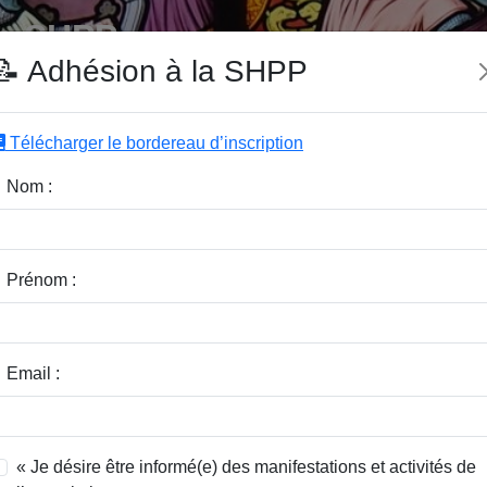
e SHPP
📝 Adhésion à la SHPP
Télécharger le bordereau d’inscription
|
|
|
Editeurs
Rubriques
Sous-Rubriques
Mots-Clefs
Nom :
r :
Rubrique :
Prénom :
dice / Revue :
Classer par :
Email :
« Je désire être informé(e) des manifestations et activités de