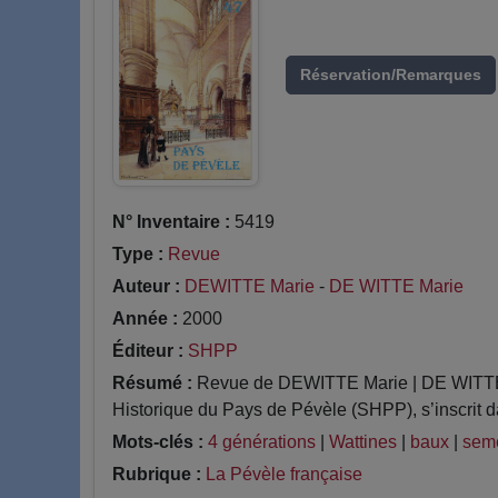
Réservation/Remarques
N° Inventaire :
5419
Type :
Revue
Auteur :
DEWITTE Marie
-
DE WITTE Marie
Année :
2000
Éditeur :
SHPP
Résumé :
Revue de DEWITTE Marie | DE WITTE Ma
Historique du Pays de Pévèle (SHPP), s’inscrit da
Mots-clés :
4 générations
|
Wattines
|
baux
|
sem
Rubrique :
La Pévèle française