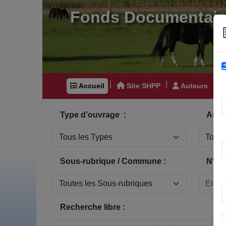
Fonds Documentair
|
|
|
Accueil
Site SHPP
Auteurs
Type d’ouvrage :
Auteu
Sous-rubrique / Commune :
N° In
Recherche libre :