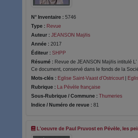
N° Inventaire :
5746
Type :
Revue
Auteur :
JEANSON Maÿlis
Année :
2017
Éditeur :
SHPP
Résumé :
Revue de JEANSON Maÿlis intitulé L' o
Ce document, conservé dans le fonds de la Socié
Mots-clés :
Eglise Saint-Vaast d'Ostricourt
|
Egli
Rubrique :
La Pévèle française
Sous-Rubrique / Commune :
Thumeries
Indice / Numéro de revue :
81
L'oeuvre de Paul Pruvost en Pévèle, les pe