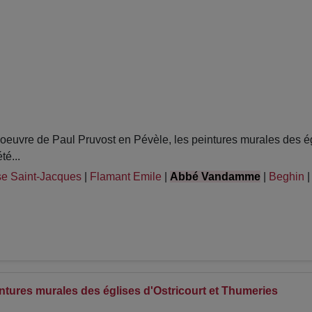
euvre de Paul Pruvost en Pévèle, les peintures murales des égl
té...
se Saint-Jacques
|
Flamant Emile
|
Abbé Vandamme
|
Beghin
intures murales des églises d'Ostricourt et Thumeries