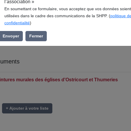
l’association »
En soumettant ce formulaire, vous acceptez que vos données soient
utilisées dans le cadre des communications de la SHPP. (
politique d
confidentialité
)
Envoyer
Fermer
cuments
intures murales des églises d'Ostricourt et Thumeries
+ Ajouter à votre liste