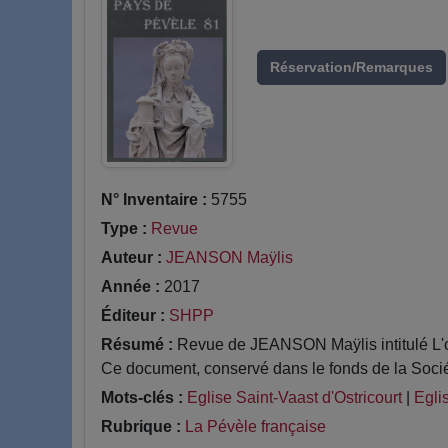
Réservation/Remarques
N° Inventaire :
5755
Type :
Revue
Auteur :
JEANSON Maÿlis
Année :
2017
Éditeur :
SHPP
Résumé :
Revue de JEANSON Maÿlis intitulé L'oe
Ce document, conservé dans le fonds de la Socié
Mots-clés :
Eglise Saint-Vaast d'Ostricourt
|
Egli
Rubrique :
La Pévèle française