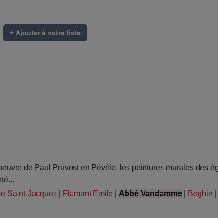
+ Ajouter à votre liste
uvre de Paul Pruvost en Pévèle, les peintures murales des égli
té...
se Saint-Jacques
|
Flamant Emile
|
Abbé Vandamme
|
Beghin