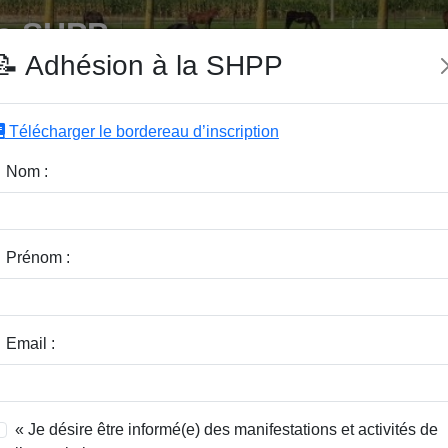
e SHPP
📝 Adhésion à la SHPP
Télécharger le bordereau d’inscription
|
|
|
Editeurs
Rubriques
Sous-Rubriques
Mots-Clefs
Nom :
r :
Rubrique :
Prénom :
dice / Revue :
Classer par :
Email :
« Je désire être informé(e) des manifestations et activités de