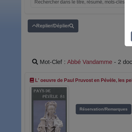
Replier/Déplier
Mot-Clef :
Abbé Vandamme
- 2 do
L' oeuvre de Paul Pruvost en Pévèle, les pe
Réservation/Remarques