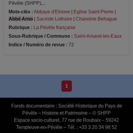
Pévèle (SHPP),...
Mots-clés :
Abbaye d'Elnone
|
Eglise Saint-Pierre
|
Abbé Arno
|
Sacriste Lothaire
|
Chanoine Behague
Rubrique :
La Pévèle française
Sous-Rubrique / Commune :
Saint-Amand-les-Eaux
Indice / Numéro de revue :
72
1
Fonds documentaire :
Société Historique du Pays de
Pévèle – Histoire et Patrimoine – © SHPP
Espace socio-culturel, 77 rue de Roubaix – 59242
Templeuve-en-Pévèle – Tél. : +33 3 20 34 98 52