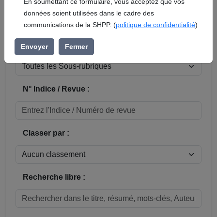
En soumettant ce formulaire, vous acceptez que vos
données soient utilisées dans le cadre des
Réinitialiser
communications de la SHPP. (
politique de confidentialité
)
Sous-rubrique / Commune :
Envoyer
Fermer
N° Indice / Revue :
Classer par :
Recherche libre :