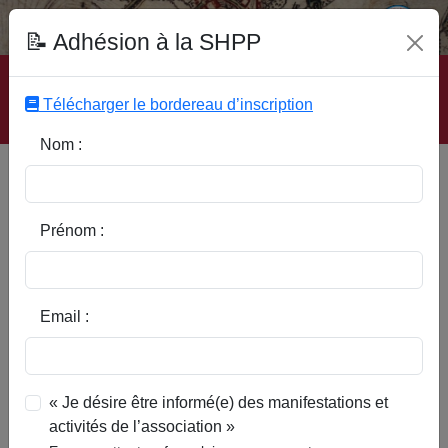
Fonds Documentaire SHPP
📝 Adhésion à la SHPP
Accueil
|
Site SHPP
|
Auteurs
|
Editeurs
|
Rubriques
|
Sous-Rubriques
|
Mots-Clefs
|
Contact
|
Liste
|
Télécharger le bordereau d’inscription
Abonnez-vous
Nom :
Type d’ouvrage :
Prénom :
Auteur :
Email :
Rubrique :
« Je désire être informé(e) des manifestations et
activités de l’association »