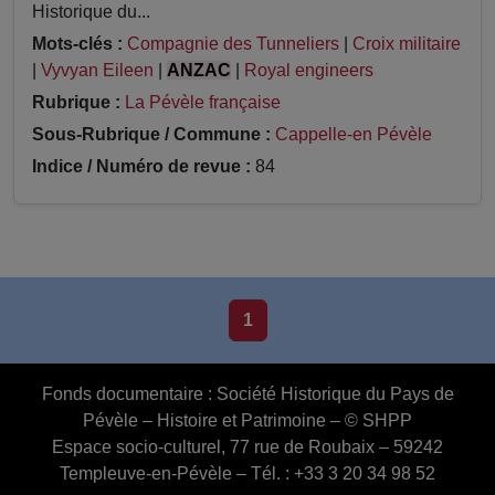
Historique du...
Mots-clés :
Compagnie des Tunneliers
|
Croix militaire
|
Vyvyan Eileen
|
ANZAC
|
Royal engineers
Rubrique :
La Pévèle française
Sous-Rubrique / Commune :
Cappelle-en Pévèle
Indice / Numéro de revue :
84
1
Fonds documentaire :
Société Historique du Pays de
Pévèle – Histoire et Patrimoine – © SHPP
Espace socio-culturel, 77 rue de Roubaix – 59242
Templeuve-en-Pévèle – Tél. : +33 3 20 34 98 52