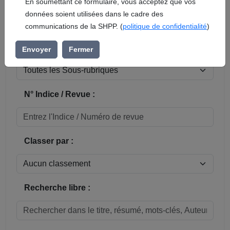
En soumettant ce formulaire, vous acceptez que vos
données soient utilisées dans le cadre des
Réinitialiser
communications de la SHPP. (
politique de confidentialité
)
Sous-rubrique / Commune :
Envoyer
Fermer
N° Indice / Revue :
Classer par :
Recherche libre :