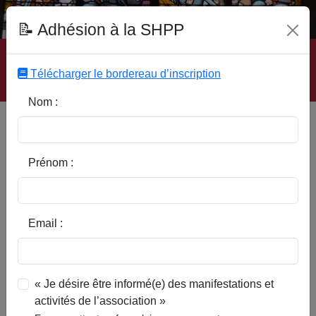
Fonds Documentaire SHPP
📝 Adhésion à la SHPP
Accueil
|
Site SHPP
|
Auteurs
|
Editeurs
|
Rubriques
|
Sous-Rubriques
|
Mots-Clefs
|
Contact
|
Liste
|
Télécharger le bordereau d’inscription
Abonnez-vous
Nom :
Type d’ouvrage :
Prénom :
Auteur :
Email :
Rubrique :
« Je désire être informé(e) des manifestations et
activités de l’association »