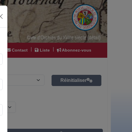
|
|
|
Contact
Liste
Abonnez-vous
Réinitialiser