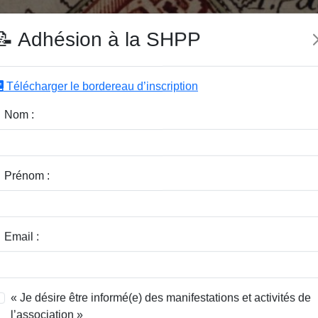
e SHPP
📝 Adhésion à la SHPP
Télécharger le bordereau d’inscription
|
|
|
Editeurs
Rubriques
Sous-Rubriques
Mots-Clefs
Nom :
r :
Rubrique :
Prénom :
dice / Revue :
Classer par :
Email :
« Je désire être informé(e) des manifestations et activités de