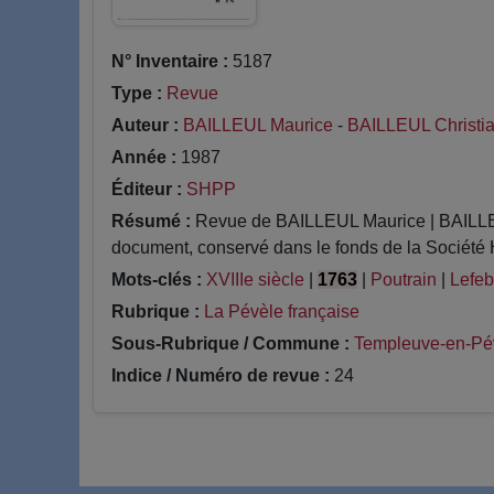
N° Inventaire :
5187
Type :
Revue
Auteur :
BAILLEUL Maurice
-
BAILLEUL Christi
Année :
1987
Éditeur :
SHPP
Résumé :
Revue de BAILLEUL Maurice | BAILLEUL
document, conservé dans le fonds de la Société H
Mots-clés :
XVIIIe siècle
|
1763
|
Poutrain
|
Lefeb
Rubrique :
La Pévèle française
Sous-Rubrique / Commune :
Templeuve-en-Pé
Indice / Numéro de revue :
24