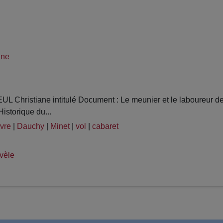
ane
 Christiane intitulé Document : Le meunier et le laboureur d
istorique du...
vre
|
Dauchy
|
Minet
|
vol
|
cabaret
vèle