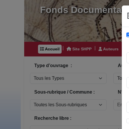
Fonds Documentair
|
|
|
Accueil
Site SHPP
Auteurs
Type d’ouvrage :
Auteu
Sous-rubrique / Commune :
N° In
Recherche libre :