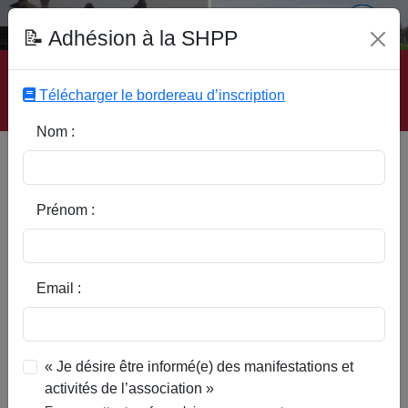
Fonds Documentaire SHPP
📝 Adhésion à la SHPP
Accueil
|
Site SHPP
|
Auteurs
|
Editeurs
|
Rubriques
|
Sous-Rubriques
|
Mots-Clefs
|
Contact
|
Liste
|
Télécharger le bordereau d’inscription
Abonnez-vous
Nom :
Type d’ouvrage :
Prénom :
Auteur :
Email :
Rubrique :
« Je désire être informé(e) des manifestations et
activités de l’association »