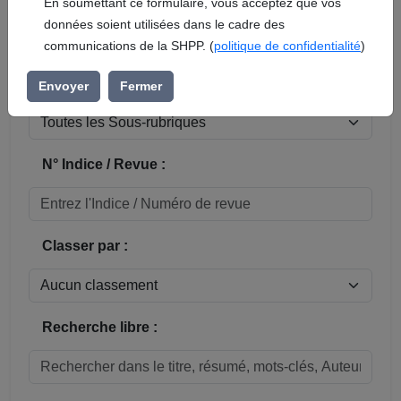
En soumettant ce formulaire, vous acceptez que vos
données soient utilisées dans le cadre des
Réinitialiser
communications de la SHPP. (
politique de confidentialité
)
Sous-rubrique / Commune :
Envoyer
Fermer
N° Indice / Revue :
Classer par :
Recherche libre :